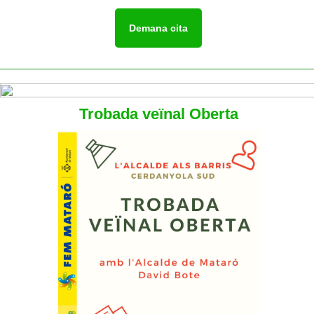
Demana cita
Trobada veïnal Oberta