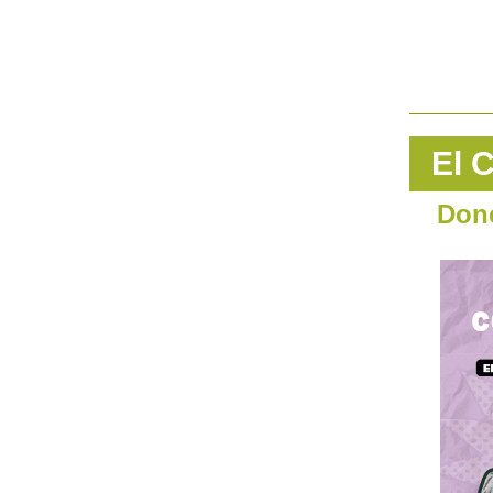
El 
Don