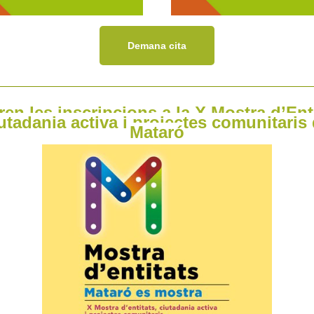
Demana cita
ren les inscripcions a la X Mostra d’Enti
utadania activa i projectes comunitaris
Mataró